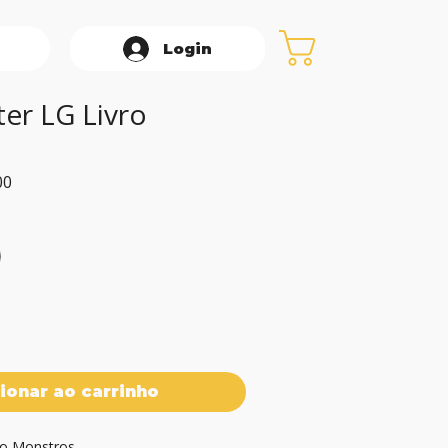
Login
ter LG Livro
Preço
00
promocional
ionar ao carrinho
ro Monstros
