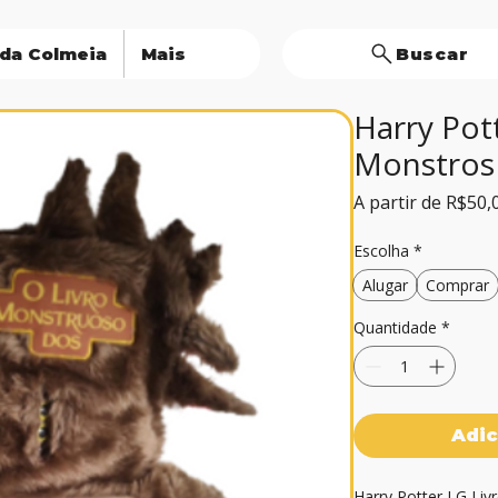
 da Colmeia
Mais
Buscar
Harry Pot
Monstros
A partir de
R$50,
Escolha
*
Alugar
Comprar
Quantidade
*
Adic
Harry Potter LG Liv