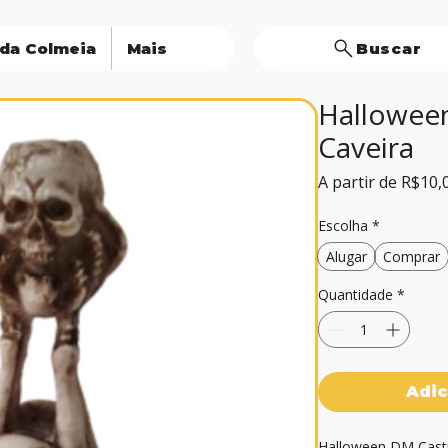
 da Colmeia
Mais
Buscar
Halloween
Caveira
A partir de
R$10,
Escolha
*
Alugar
Comprar
Quantidade
*
Adic
Halloween DM Castiç