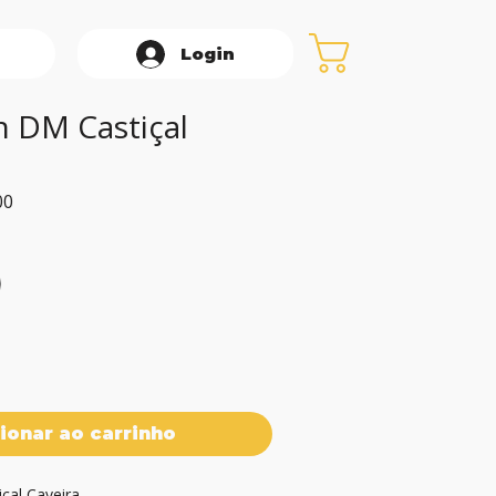
Login
 DM Castiçal
Preço
00
promocional
ionar ao carrinho
al Caveira
