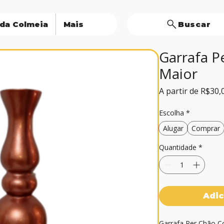
 da Colmeia
Mais
Buscar
Garrafa P
Maior
A partir de
R$30,
Escolha
*
Alugar
Comprar
Quantidade
*
Adic
Garrafa Per Chão Co