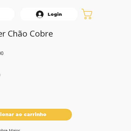
Login
er Chão Cobre
Preço
00
promocional
ionar ao carrinho
bre Maior
