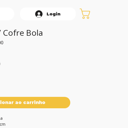
Login
V Cofre Bola
Preço
00
promocional
ionar ao carrinho
a

2cm