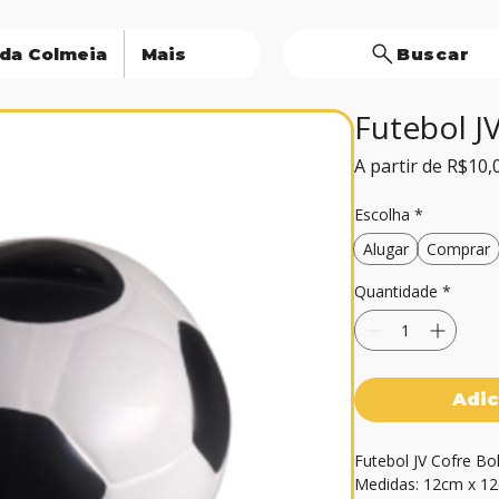
 da Colmeia
Mais
Buscar
Futebol J
A partir de
R$10,
Escolha
*
Alugar
Comprar
Quantidade
*
Adic
Futebol JV Cofre Bol
Medidas: 12cm x 1