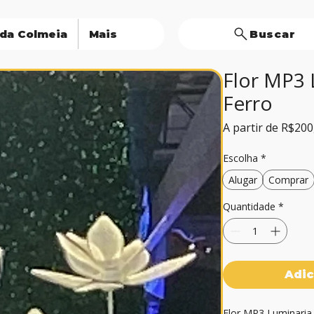
 da Colmeia
Mais
Buscar
Flor MP3 
Ferro
A partir de
R$200
Escolha
*
Alugar
Comprar
Quantidade
*
Adic
Flor MP3 Luminaria 