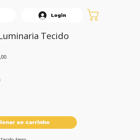
Login
Luminaria Tecido
Preço
,00
promocional
ionar ao carrinho
Tecido Ferro
