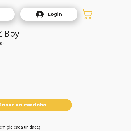
Login
Z Boy
Preço
00
promocional
ionar ao carrinho
cm (de cada unidade)