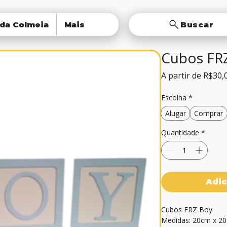
 da Colmeia
Mais
Buscar
Cubos FR
A partir de
R$30,
Escolha
*
Alugar
Comprar
Quantidade
*
Adic
Cubos FRZ Boy

Medidas: 20cm x 20