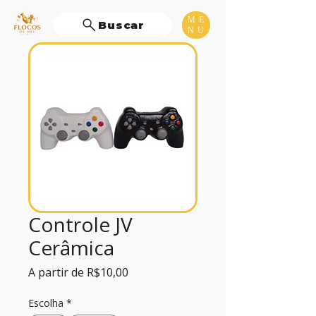
ME
Buscar
NU
Controle JV
Cerâmica
Preço
A partir de
R$10,00
promocional
Escolha
*