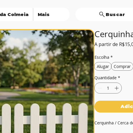
 da Colmeia
Mais
Buscar
Cerquinha
A partir de
R$15,
Escolha
*
Alugar
Comprar
Quantidade
*
Adic
Cerquinha / Cerca d