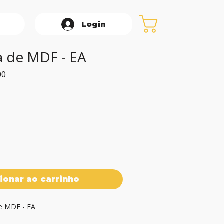
Login
 de MDF - EA
Preço
00
promocional
ionar ao carrinho
e MDF - EA 