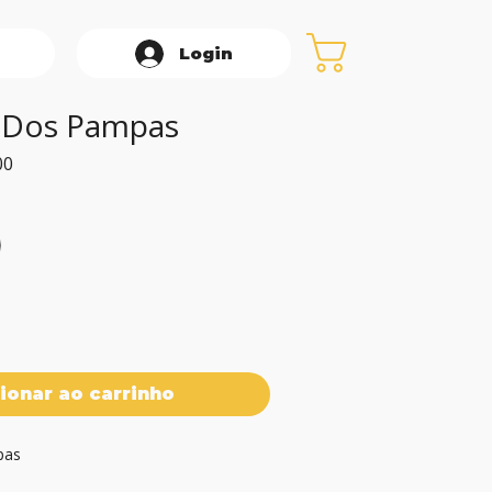
Login
 Dos Pampas
Preço
00
promocional
ionar ao carrinho
as
