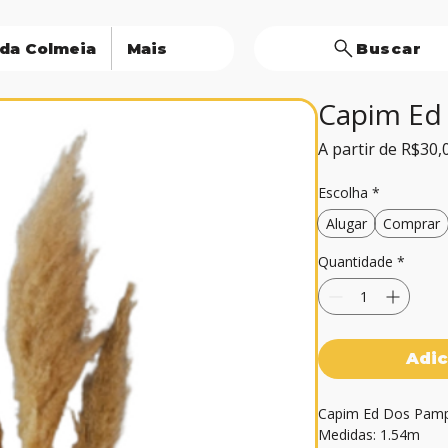
 da Colmeia
Mais
Buscar
Capim Ed
A partir de
R$30,
Escolha
*
Alugar
Comprar
Quantidade
*
Adic
Capim Ed Dos Pamp
Medidas: 1.54m