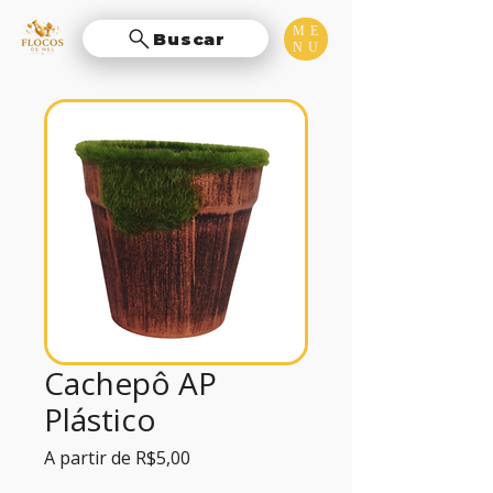
ME
Buscar
NU
Cachepô AP
Plástico
Preço
A partir de
R$5,00
promocional