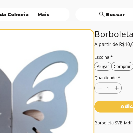
 da Colmeia
Mais
Buscar
Borboleta
A partir de
R$10,
Escolha
*
Alugar
Comprar
Quantidade
*
Adic
Borboleta SVB Mdf