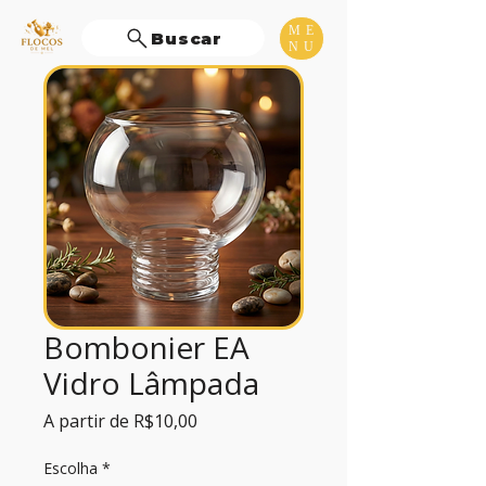
ME
Buscar
NU
Bombonier EA
Vidro Lâmpada
Preço
A partir de
R$10,00
promocional
Escolha
*