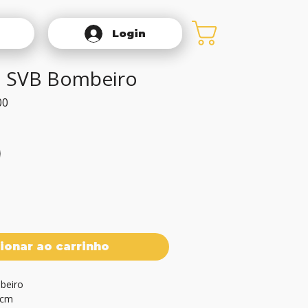
Login
 SVB Bombeiro
Preço
00
promocional
ionar ao carrinho
eiro

8cm