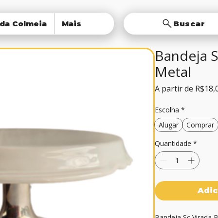
 da Colmeia
Mais
Buscar
Bandeja S
Metal
A partir de
R$18,
Escolha
*
Alugar
Comprar
Quantidade
*
Adic
Bandeja Sc Virada B