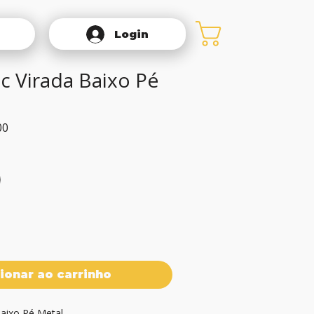
Login
c Virada Baixo Pé
Preço
00
promocional
ionar ao carrinho
aixo Pé Metal
