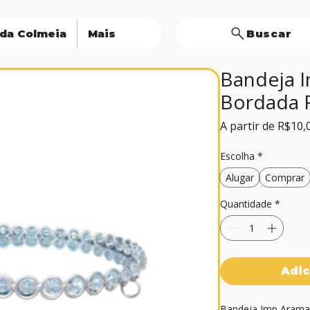
 da Colmeia
Mais
Buscar
Bandeja 
Bordada 
A partir de
R$10,
Escolha
*
Alugar
Comprar
Quantidade
*
Adic
Bandeja Imp Aramad