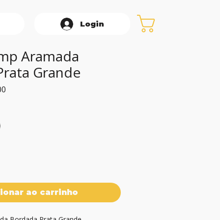
Login
Imp Aramada
Prata Grande
Preço
00
promocional
ionar ao carrinho
a Bordada Prata Grande
