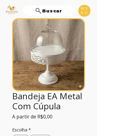
ME
Buscar
NU
Bandeja EA Metal
Com Cúpula
Preço
A partir de
R$0,00
promocional
Escolha
*