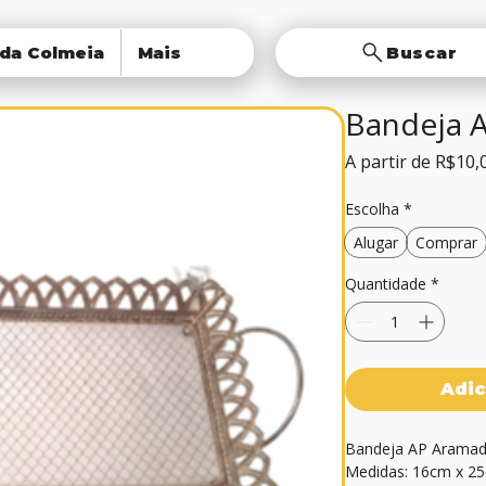
 da Colmeia
Mais
Buscar
Bandeja 
A partir de
R$10,
Escolha
*
Alugar
Comprar
Quantidade
*
Adic
Bandeja AP Aramad
Medidas: 16cm x 2