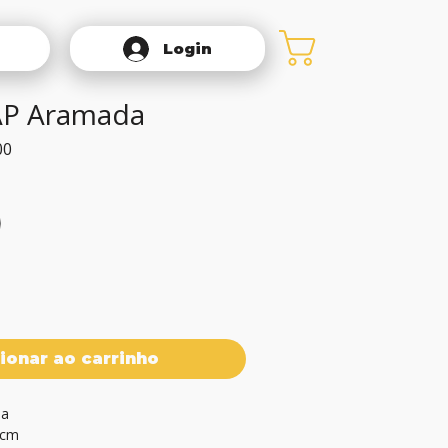
Login
AP Aramada
Preço
00
promocional
ionar ao carrinho
a

5cm