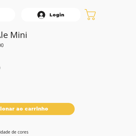
Login
le Mini
Preço
00
promocional
ionar ao carrinho
idade de cores
