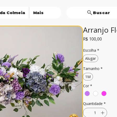
 da Colmeia
Mais
Buscar
Arranjo F
Preço
R$ 100,00
Escolha
*
Alugar
Tamanho
*
1M
Cor
*
Quantidade
*