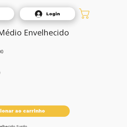
Login
Médio Envelhecido
Preço
00
promocional
ionar ao carrinho
lhecido Surdo
