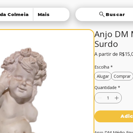
 da Colmeia
Mais
Buscar
Anjo DM 
Surdo
A partir de
R$15,
Escolha
*
Alugar
Comprar
Quantidade
*
Adic
Anjo DM Médio Enve