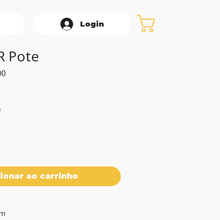
Login
JR Pote
Preço
00
promocional
ionar ao carrinho
cm