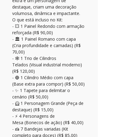
extra e um personagem de 
destaque, criam uma decoração 
volumosa, dinâmica e impactante.

O que está incluso no Kit:

- 💥 1 Painel Redondo com armação 
reforçada (R$ 90,00)

- 🏛️ 1 Painel Romano com capa 
(Cria profundidade e camadas) (R$ 
70,00)

- 🕸️ 1 Trio de Cilindros 
Telados (Visual industrial moderno) 
(R$ 120,00)

- 🔵 1 Cilindro Médio com capa 
(Base extra para compor) (R$ 50,00)

- ✨ 1 Tapete para delimitar o 
cenário (R$ 50,00)

- 🦸 1 Personagem Grande (Peça de 
destaque) (R$ 15,00)

- ⚡ 4 Personagens de 
Mesa (Bonecos de ação) (R$ 40,00)

- 🍰 7 Bandejas variadas (Kit 
completo para doces) (R$ 85,00)