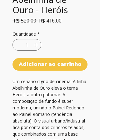
Ouro - Heróis
Preço
Preço
 R$ 520,00 
R$ 416,00
normal
promocional
Quantidade
*
Adicionar ao carrinho
Um cenário digno de cinema! A linha 
Abelhinha de Ouro eleva o tema 
Heróis a outro patamar. A 
composição de fundo é super 
moderna, unindo o Painel Redondo 
ao Painel Romano (tendência 
absoluta). O visual urbano/industrial 
fica por conta dos cilindros telados, 
que combinados com uma base 