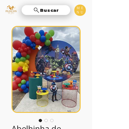
ME
Buscar
NU
Abelhinha de